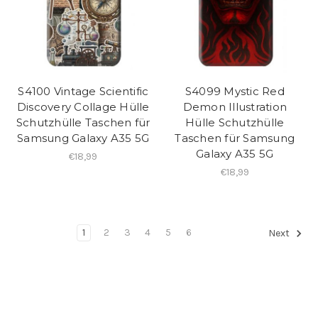
S4100 Vintage Scientific
S4099 Mystic Red
Discovery Collage Hülle
Demon Illustration
Schutzhülle Taschen für
Hülle Schutzhülle
Samsung Galaxy A35 5G
Taschen für Samsung
Galaxy A35 5G
€18,99
€18,99
1
2
3
4
5
6
Next