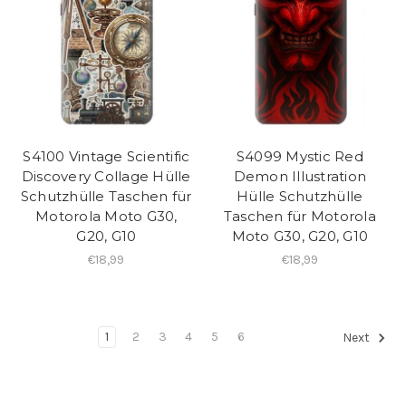
S4100 Vintage Scientific
S4099 Mystic Red
Discovery Collage Hülle
Demon Illustration
Schutzhülle Taschen für
Hülle Schutzhülle
Motorola Moto G30,
Taschen für Motorola
G20, G10
Moto G30, G20, G10
€18,99
€18,99
1
2
3
4
5
6
Next