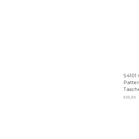
S4101
Patter
Tasch
€18,99