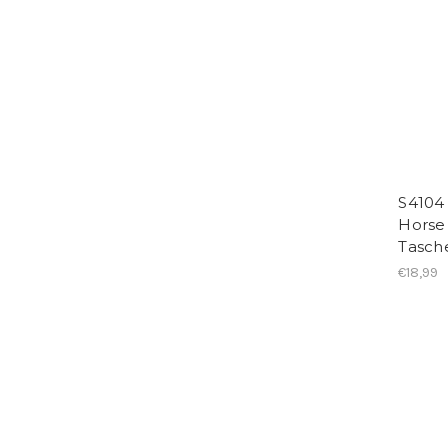
S4104 
Horse 
Tasch
€18,99