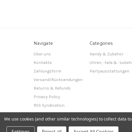
Navigate
Categories
Über uns
Handy & Zubehör
Kontakte
Uhren, -teile & -zubeh
Zahlungsform
Partyausstattungen
Versand/Rücksendungen
Returns & Refunds
Privacy Policy
RSS Syndication
Sitemap
We use cookies (and other similar technologies) to collect data 
Powered by
BigCommerce
© 2026 innove-de
Settings
Reject all
Accept All Cookies