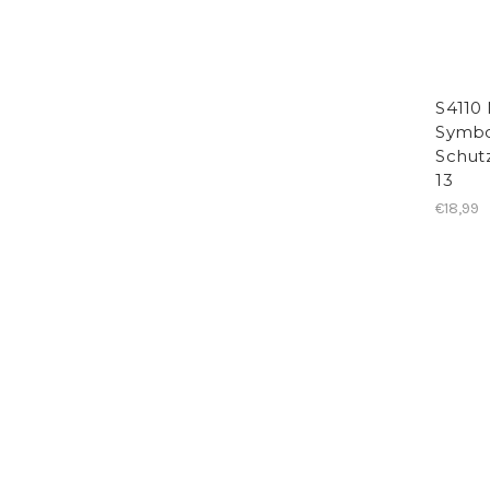
S4110 
Symbo
Schut
13
€18,99