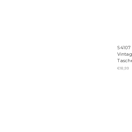
S4107 
Vintag
Tasch
€18,99