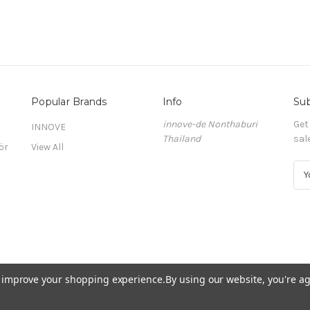
Popular Brands
Info
Sub
innove-de Nonthaburi
Get
INNOVE
Thailand
sal
ör
View All
E
m
a
i
l
A
d
d
to improve your shopping experience.
By using our website, you're ag
r
e