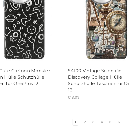
 Cute Cartoon Monster
S4100 Vintage Scientific
n Hülle Schutzhülle
Discovery Collage Hülle
en für OnePlus 13
Schutzhülle Taschen für O
13
€18,99
1
2
3
4
5
6