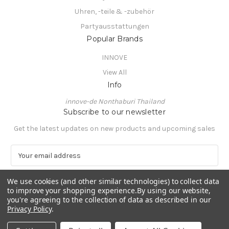
Uhren, -teile & -zubehör
Partyausstattungen
Popular Brands
INNOVE
View All
Info
innove-de Nonthaburi Thailand
Subscribe to our newsletter
Get the latest updates on new products and upcoming sales
E
m
a
We use cookies (and other similar technologies) to collect data
i
to improve your shopping experience.
By using our website,
l
you're agreeing to the collection of data as described in our
A
Privacy Policy
.
Powered by
BigCommerce
d
© 2026 innove-de
d