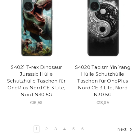
S4021 T-rex Dinosaur
S4020 Taoism Yin Yang
Jurassic Hülle
Hülle Schutzhülle
Schutzhülle Taschen für
Taschen für OnePlus
OnePlus Nord CE 3 Lite,
Nord CE 3 Lite, Nord
Nord N30 5G
N30 5G
€18,99
€18,99
1
2
3
4
5
6
Next