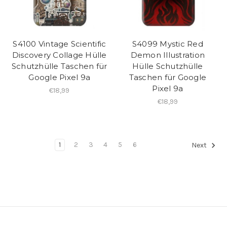
S4100 Vintage Scientific
S4099 Mystic Red
Discovery Collage Hülle
Demon Illustration
Schutzhülle Taschen für
Hülle Schutzhülle
Google Pixel 9a
Taschen für Google
Pixel 9a
€18,99
€18,99
1
2
3
4
5
6
Next